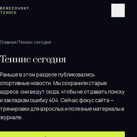
Перейти к содержимому
BEREZOVSKY
TENNIS
Меню
Главная
/
Теннис сегодня
Теннис сегодня
Раньше в этом разделе публиковались
спортивные новости. Мы сохранили старые
адреса: они ведут сюда, чтобы не отдавать поискy
и закладкам ошибку 404. Сейчас фокус сайта —
тренировки для взрослых и полезные материалы в
журнале.