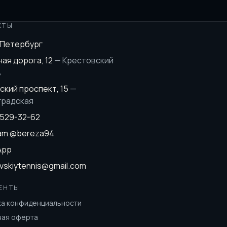
КТЫ
-Петербург
ая дорога, 12
—
Крестовский
в
ский проспект, 15
—
градская
 529-32-62
ram
@bereza94
App
vskiytennis@gmail.com
ЕНТЫ
ка конфиденциальности
ная оферта