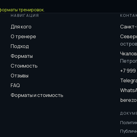
форматы тренировок
.
НАВИГАЦИЯ
КОНТА
Для кого
Санкт
О тренере
Северн
остро
Подход
Чкалов
Форматы
Петро
Стоимость
+7 999
Отзывы
Teleg
FAQ
Whats
Форматы и стоимость
berezo
ДОКУМ
Полити
Публич