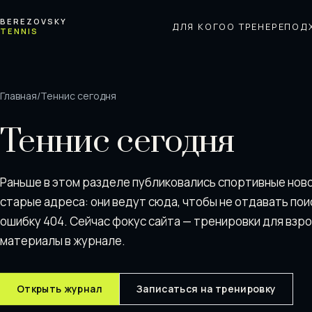
Перейти к содержимому
BEREZOVSKY
ДЛЯ КОГО
О ТРЕНЕРЕ
ПОД
TENNIS
Главная
/
Теннис сегодня
Теннис сегодня
Раньше в этом разделе публиковались спортивные нов
старые адреса: они ведут сюда, чтобы не отдавать пои
ошибку 404. Сейчас фокус сайта — тренировки для взр
материалы в журнале.
Открыть журнал
Записаться на тренировку