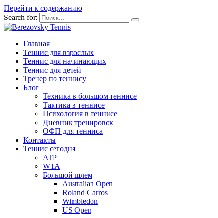
Перейти к содержанию
Search for:
Главная
Теннис для взрослых
Теннис для начинающих
Теннис для детей
Тренер по теннису
Блог
Техника в большом теннисе
Тактика в теннисе
Психология в теннисе
Дневник тренировок
ОФП для тенниса
Контакты
Теннис сегодня
ATP
WTA
Большой шлем
Australian Open
Roland Garros
Wimbledon
US Open