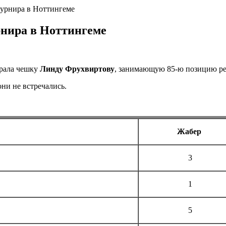
турнира в Ноттингеме
нира в Ноттингеме
грала чешку
Линду Фрухвиртову
, занимающую 85-ю позицию рей
ни не встречались.
Жабер
3
1
5