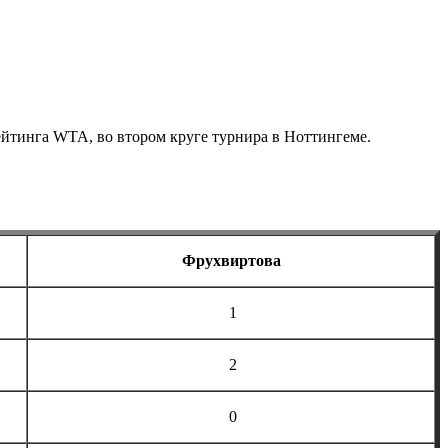
тинга WTA, во втором круге турнира в Ноттингеме .
Фрухвиртова
1
2
0