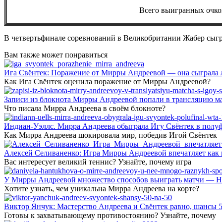
Всего выигранных очко
В четвертьфинале соревнований в Великобритании Жабер сыг
Вам также может понравиться
Ига Свёнтек: Поражение от Мирры Андреевой — она сыграла 
Как Ига Свёнтек оценила поражение от Мирры Андреевой?
Записи из блокнота Мирры Андреевой попали в трансляцию м
Что писала Мирра Андреева в своём блокноте?
Индиан-Уэллс. Мирра Андреева обыграла Игу Свёнтек в полу
Как Мирра Андреева шокировала мир, победив Игой Свёнтек
Алексей Селиваненко: Игра Мирры Андреевой впечатляет как п
Вас интересует великий теннис? Узнайте, почему игра
У Мирры Андреевой множество способов выиграть матчи — Но
Хотите узнать, чем уникальна Мирра Андреева на корте?
Виктор Янчук: Мастерство Андреева и Свёнтек равно, шансы 5
Готовы к захватывающему противостоянию? Узнайте, почему