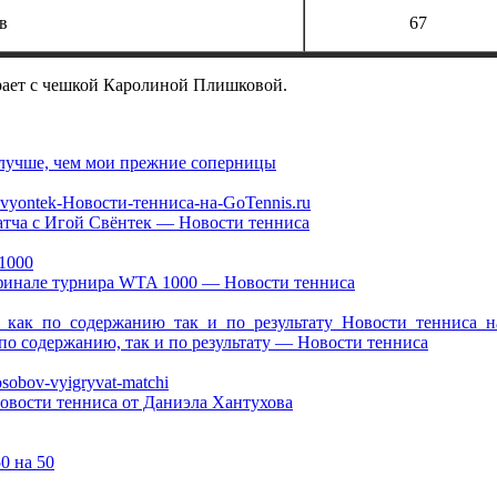
в
67
рает с чешкой Каролиной Плишковой.
лучше, чем мои прежние соперницы
атча с Игой Свёнтек — Новости тенниса
финале турнира WTA 1000 — Новости тенниса
о содержанию, так и по результату — Новости тенниса
вости тенниса от Даниэла Хантухова
0 на 50