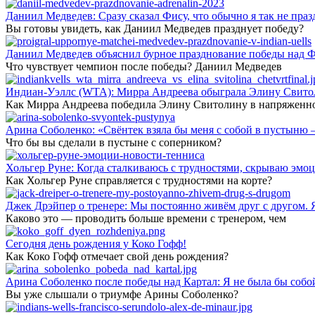
Даниил Медведев: Сразу сказал Фису, что обычно я так не праз
Вы готовы увидеть, как Даниил Медведев празднует победу?
Даниил Медведев объяснил бурное празднование победы над Ф
Что чувствует чемпион после победы? Даниил Медведев
Индиан-Уэллс (WTA): Мирра Андреева обыграла Элину Свитол
Как Мирра Андреева победила Элину Свитолину в напряженн
Арина Соболенко: «Свёнтек взяла бы меня с собой в пустыню 
Что бы вы сделали в пустыне с соперником?
Хольгер Руне: Когда сталкиваюсь с трудностями, скрываю эмоц
Как Хольгер Руне справляется с трудностями на корте?
Джек Дрэйпер о тренере: Мы постоянно живём друг с другом. Я 
Каково это — проводить больше времени с тренером, чем
Сегодня день рождения у Коко Гофф!
Как Коко Гофф отмечает свой день рождения?
Арина Соболенко после победы над Картал: Я не была бы собой
Вы уже слышали о триумфе Арины Соболенко?