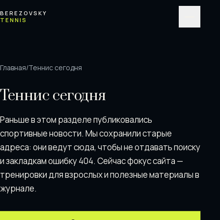
Перейти к содержимому
BEREZOVSKY
TENNIS
Меню
Главная
/
Теннис сегодня
Теннис сегодня
Раньше в этом разделе публиковались
спортивные новости. Мы сохранили старые
адреса: они ведут сюда, чтобы не отдавать поискy
и закладкам ошибку 404. Сейчас фокус сайта —
тренировки для взрослых и полезные материалы в
журнале.