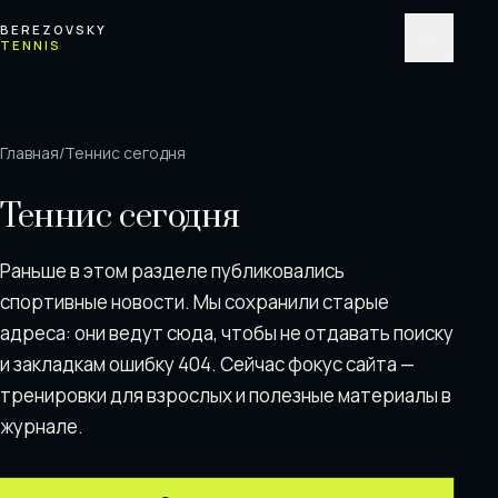
Перейти к содержимому
BEREZOVSKY
TENNIS
Меню
Главная
/
Теннис сегодня
Теннис сегодня
Раньше в этом разделе публиковались
спортивные новости. Мы сохранили старые
адреса: они ведут сюда, чтобы не отдавать поискy
и закладкам ошибку 404. Сейчас фокус сайта —
тренировки для взрослых и полезные материалы в
журнале.