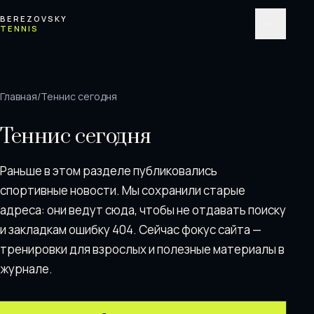
Перейти к содержимому
BEREZOVSKY
TENNIS
Меню
Главная
/
Теннис сегодня
Теннис сегодня
Раньше в этом разделе публиковались
спортивные новости. Мы сохранили старые
адреса: они ведут сюда, чтобы не отдавать поискy
и закладкам ошибку 404. Сейчас фокус сайта —
тренировки для взрослых и полезные материалы в
журнале.