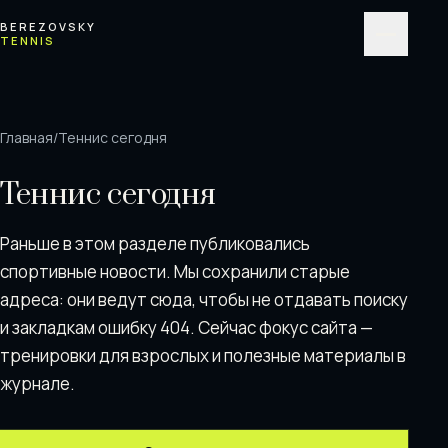
Перейти к содержимому
BEREZOVSKY
TENNIS
Меню
Главная
/
Теннис сегодня
Теннис сегодня
Раньше в этом разделе публиковались
спортивные новости. Мы сохранили старые
адреса: они ведут сюда, чтобы не отдавать поискy
и закладкам ошибку 404. Сейчас фокус сайта —
тренировки для взрослых и полезные материалы в
журнале.