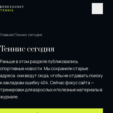
Перейти к содержимому
BEREZOVSKY
TENNIS
Меню
Главная
/
Теннис сегодня
Теннис сегодня
Раньше в этом разделе публиковались
спортивные новости. Мы сохранили старые
адреса: они ведут сюда, чтобы не отдавать поискy
и закладкам ошибку 404. Сейчас фокус сайта —
тренировки для взрослых и полезные материалы в
журнале.