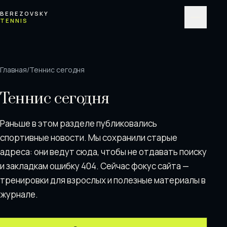
Перейти к содержимому
BEREZOVSKY
TENNIS
Меню
Главная
/
Теннис сегодня
Теннис сегодня
Раньше в этом разделе публиковались
спортивные новости. Мы сохранили старые
адреса: они ведут сюда, чтобы не отдавать поискy
и закладкам ошибку 404. Сейчас фокус сайта —
тренировки для взрослых и полезные материалы в
журнале.