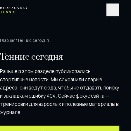
Перейти к содержимому
BEREZOVSKY
TENNIS
Меню
Главная
/
Теннис сегодня
Теннис сегодня
Раньше в этом разделе публиковались
спортивные новости. Мы сохранили старые
адреса: они ведут сюда, чтобы не отдавать поискy
и закладкам ошибку 404. Сейчас фокус сайта —
тренировки для взрослых и полезные материалы в
журнале.