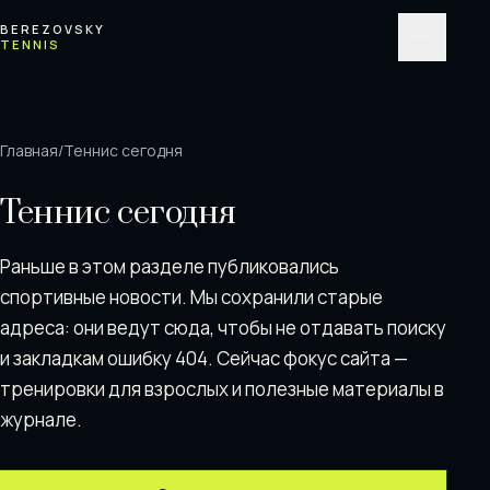
Перейти к содержимому
BEREZOVSKY
TENNIS
Меню
Главная
/
Теннис сегодня
Теннис сегодня
Раньше в этом разделе публиковались
спортивные новости. Мы сохранили старые
адреса: они ведут сюда, чтобы не отдавать поискy
и закладкам ошибку 404. Сейчас фокус сайта —
тренировки для взрослых и полезные материалы в
журнале.