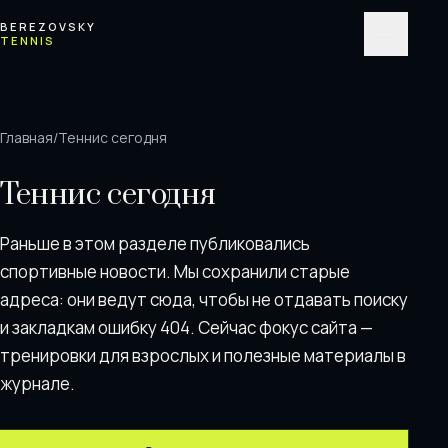
Перейти к содержимому
BEREZOVSKY
TENNIS
Меню
Главная
/
Теннис сегодня
Теннис сегодня
Раньше в этом разделе публиковались
спортивные новости. Мы сохранили старые
адреса: они ведут сюда, чтобы не отдавать поискy
и закладкам ошибку 404. Сейчас фокус сайта —
тренировки для взрослых и полезные материалы в
журнале.