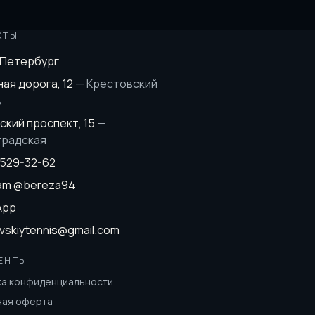
КТЫ
-Петербург
ая дорога, 12
—
Крестовский
в
ский проспект, 15
—
градская
 529-32-62
ram
@bereza94
App
vskiytennis@gmail.com
ЕНТЫ
ка конфиденциальности
ная оферта