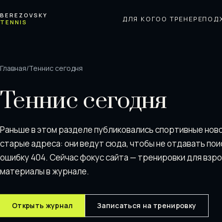
Перейти к содержимому
BEREZOVSKY
ДЛЯ КОГО
О ТРЕНЕРЕ
ПОД
TENNIS
Главная
/
Теннис сегодня
Теннис сегодня
Раньше в этом разделе публиковались спортивные нов
старые адреса: они ведут сюда, чтобы не отдавать пои
ошибку 404. Сейчас фокус сайта — тренировки для взр
материалы в журнале.
Открыть журнал
Записаться на тренировку