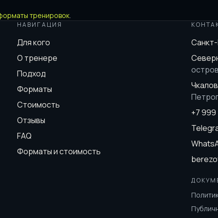
форматы тренировок
.
НАВИГАЦИЯ
КОНТА
Для кого
Санкт
О тренере
Северн
остро
Подход
Чкалов
Форматы
Петро
Стоимость
+7 999
Отзывы
Teleg
FAQ
Whats
Форматы и стоимость
berezo
ДОКУМ
Полити
Публич