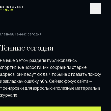
Перейти к содержимому
BEREZOVSKY
TENNIS
Меню
Главная
/
Теннис сегодня
Теннис сегодня
Раньше в этом разделе публиковались
спортивные новости. Мы сохранили старые
адреса: они ведут сюда, чтобы не отдавать поискy
и закладкам ошибку 404. Сейчас фокус сайта —
тренировки для взрослых и полезные материалы в
журнале.