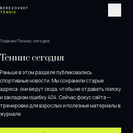
Перейти к содержимому
BEREZOVSKY
TENNIS
Меню
Главная
/
Теннис сегодня
Теннис сегодня
Раньше в этом разделе публиковались
спортивные новости. Мы сохранили старые
адреса: они ведут сюда, чтобы не отдавать поискy
и закладкам ошибку 404. Сейчас фокус сайта —
тренировки для взрослых и полезные материалы в
журнале.