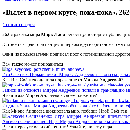
«Вылет в первом круге, пока-пока». 26
Теннис сегодня
262-я ракетка мира
Марк Лаял
репостнул в сторис публикац
Эстонец сыграет с испанцем в первом круге британского «мэй
Один из пользователей подписал пост с потенциальной дорогой
Вам также может понравиться
Ига Свёнтек: Поражение от Мирры Андреевой — она сыграла 
Как Ига Свёнтек оценила поражение от Мирры Андреевой?
Записи из блокнота Мирры Андреевой попали в трансляцию м
Что писала Мирра Андреева в своём блокноте?
Индиан-Уэллс. Мирра Андреева обыграла Игу Свёнтек в полу
Как Мирра Андреева шокировала мир, победив Игой Свёнтек
Алексей Селиваненко: Игра Мирры Андреевой впечатляет как п
Вас интересует великий теннис? Узнайте, почему игра