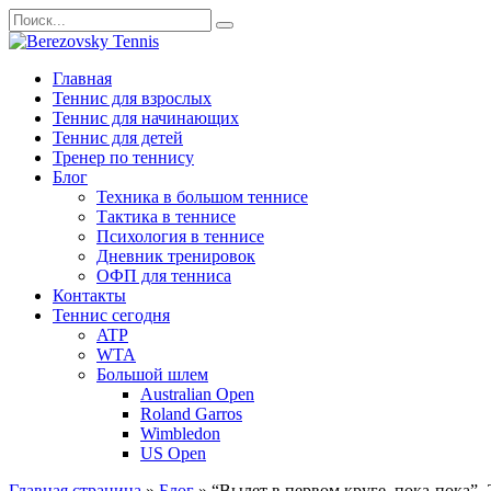
Перейти
Search
к
for:
содержанию
Главная
Теннис для взрослых
Теннис для начинающих
Теннис для детей
Тренер по теннису
Блог
Техника в большом теннисе
Тактика в теннисе
Психология в теннисе
Дневник тренировок
ОФП для тенниса
Контакты
Теннис сегодня
ATP
WTA
Большой шлем
Australian Open
Roland Garros
Wimbledon
US Open
Главная страница
»
Блог
»
“Вылет в первом круге, пока-пока”.