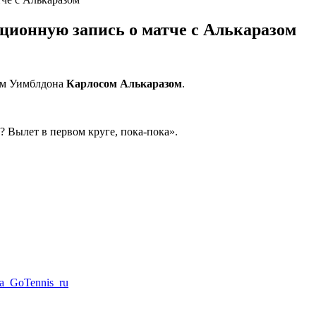
ационную запись о матче с Алькаразом
ом Уимблдона
Карлосом Алькаразом
.
 Вылет в первом круге, пока-пока».