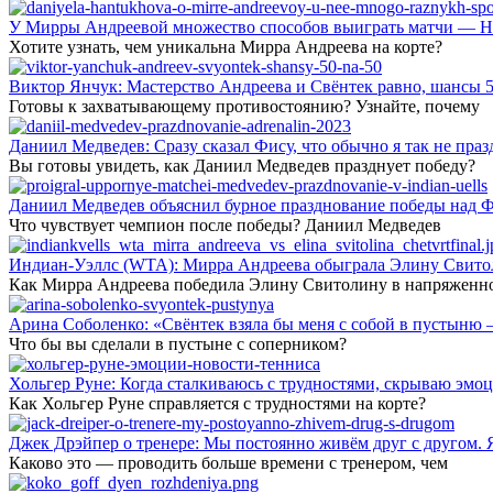
У Мирры Андреевой множество способов выиграть матчи — Но
Хотите узнать, чем уникальна Мирра Андреева на корте?
Виктор Янчук: Мастерство Андреева и Свёнтек равно, шансы 5
Готовы к захватывающему противостоянию? Узнайте, почему
Даниил Медведев: Сразу сказал Фису, что обычно я так не праз
Вы готовы увидеть, как Даниил Медведев празднует победу?
Даниил Медведев объяснил бурное празднование победы над Ф
Что чувствует чемпион после победы? Даниил Медведев
Индиан-Уэллс (WTA): Мирра Андреева обыграла Элину Свитол
Как Мирра Андреева победила Элину Свитолину в напряженн
Арина Соболенко: «Свёнтек взяла бы меня с собой в пустыню 
Что бы вы сделали в пустыне с соперником?
Хольгер Руне: Когда сталкиваюсь с трудностями, скрываю эмоц
Как Хольгер Руне справляется с трудностями на корте?
Джек Дрэйпер о тренере: Мы постоянно живём друг с другом. Я 
Каково это — проводить больше времени с тренером, чем