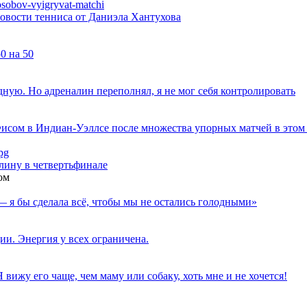
вости тенниса от Даниэла Хантухова
0 на 50
дную. Но адреналин переполнял, я не мог себя контролировать
исом в Индиан-Уэллсе после множества упорных матчей в этом
ину в четвертьфинале
ом
— я бы сделала всё, чтобы мы не остались голодными»
ии. Энергия у всех ограничена.
вижу его чаще, чем маму или собаку, хоть мне и не хочется!