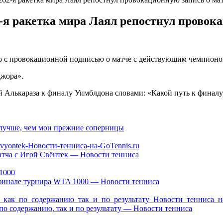
2-я ракетка мира Лаял репостнул провок
ию с провокационной подписью о матче с действующим чемпион
джора».
 Алькараза к финалу Уимблдона словами: «Какой путь к финалу?
лучше, чем мои прежние соперницы
атча с Игой Свёнтек — Новости тенниса
финале турнира WTA 1000 — Новости тенниса
о содержанию, так и по результату — Новости тенниса