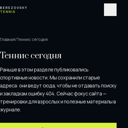
Перейти к содержимому
BEREZOVSKY
TENNIS
Меню
Главная
/
Теннис сегодня
Теннис сегодня
Раньше в этом разделе публиковались
спортивные новости. Мы сохранили старые
адреса: они ведут сюда, чтобы не отдавать поискy
и закладкам ошибку 404. Сейчас фокус сайта —
тренировки для взрослых и полезные материалы в
журнале.