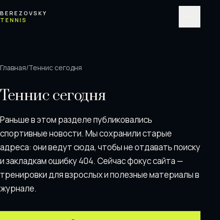
Перейти к содержимому
BEREZOVSKY
TENNIS
Меню
Главная
/
Теннис сегодня
Теннис сегодня
Раньше в этом разделе публиковались
спортивные новости. Мы сохранили старые
адреса: они ведут сюда, чтобы не отдавать поискy
и закладкам ошибку 404. Сейчас фокус сайта —
тренировки для взрослых и полезные материалы в
журнале.