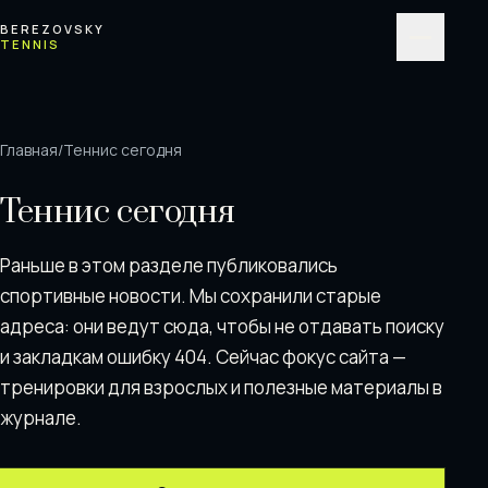
Перейти к содержимому
BEREZOVSKY
TENNIS
Меню
Главная
/
Теннис сегодня
Теннис сегодня
Раньше в этом разделе публиковались
спортивные новости. Мы сохранили старые
адреса: они ведут сюда, чтобы не отдавать поискy
и закладкам ошибку 404. Сейчас фокус сайта —
тренировки для взрослых и полезные материалы в
журнале.