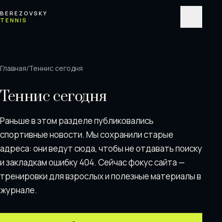
Перейти к содержимому
BEREZOVSKY
TENNIS
Меню
Главная
/
Теннис сегодня
Теннис сегодня
Раньше в этом разделе публиковались
спортивные новости. Мы сохранили старые
адреса: они ведут сюда, чтобы не отдавать поискy
и закладкам ошибку 404. Сейчас фокус сайта —
тренировки для взрослых и полезные материалы в
журнале.