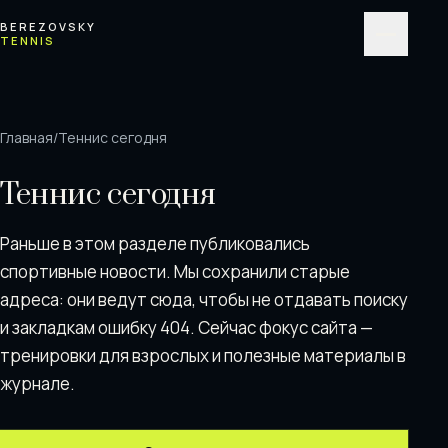
Перейти к содержимому
BEREZOVSKY
TENNIS
Меню
Главная
/
Теннис сегодня
Теннис сегодня
Раньше в этом разделе публиковались
спортивные новости. Мы сохранили старые
адреса: они ведут сюда, чтобы не отдавать поискy
и закладкам ошибку 404. Сейчас фокус сайта —
тренировки для взрослых и полезные материалы в
журнале.