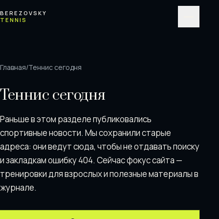
Перейти к содержимому
BEREZOVSKY
TENNIS
Меню
Главная
/
Теннис сегодня
Теннис сегодня
Раньше в этом разделе публиковались
спортивные новости. Мы сохранили старые
адреса: они ведут сюда, чтобы не отдавать поискy
и закладкам ошибку 404. Сейчас фокус сайта —
тренировки для взрослых и полезные материалы в
журнале.