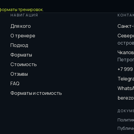
форматы тренировок
.
НАВИГАЦИЯ
КОНТА
Для кого
Санкт
О тренере
Северн
остро
Подход
Чкалов
Форматы
Петро
Стоимость
+7 999
Отзывы
Teleg
FAQ
Whats
Форматы и стоимость
berezo
ДОКУМ
Полити
Публич