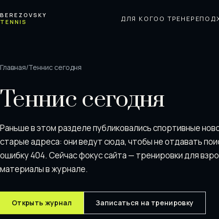
Перейти к содержимому
BEREZOVSKY
ДЛЯ КОГО
О ТРЕНЕРЕ
ПОД
TENNIS
Главная
/
Теннис сегодня
Теннис сегодня
Раньше в этом разделе публиковались спортивные нов
старые адреса: они ведут сюда, чтобы не отдавать пои
ошибку 404. Сейчас фокус сайта — тренировки для взр
материалы в журнале.
Открыть журнал
Записаться на тренировку