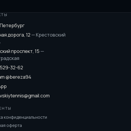
КТЫ
-Петербург
ая дорога, 12
—
Крестовский
в
ский проспект, 15
—
градская
 529-32-62
ram
@bereza94
App
vskiytennis@gmail.com
ЕНТЫ
ка конфиденциальности
ная оферта